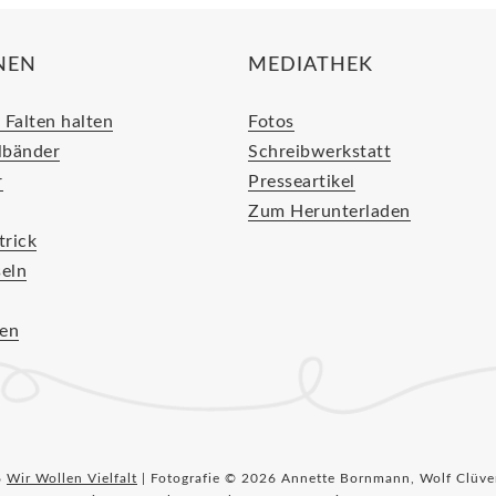
NEN
MEDIATHEK
 Falten halten
Fotos
lbänder
Schreibwerkstatt
r
Presseartikel
Zum Herunterladen
trick
seln
en
6
Wir Wollen Vielfalt
| Fotografie © 2026 Annette Bornmann, Wolf Clüver