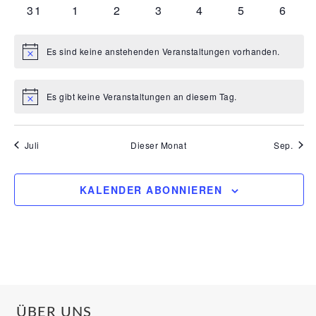
Veranstaltungen
Veranstaltungen
Veranstaltungen
Veranstaltungen
Veranstaltungen
Veranstaltun
Verans
0
0
0
0
0
0
0
31
1
2
3
4
5
6
Veranstaltungen
Veranstaltungen
Veranstaltungen
Veranstaltungen
Veranstaltungen
Veranstaltun
Veran
Es sind keine anstehenden Veranstaltungen vorhanden.
Hinweis
Es gibt keine Veranstaltungen an diesem Tag.
Hinweis
Juli
Dieser Monat
Sep.
KALENDER ABONNIEREN
ÜBER UNS