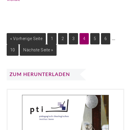
« Vorherige Seite
1
2
3
4
5
6
…
10
Nächste Seite »
ZUM HERUNTERLADEN